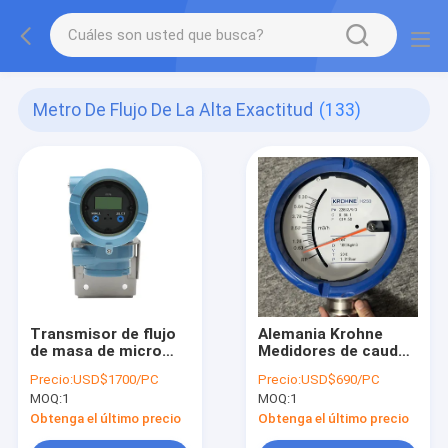
Metro De Flujo De La Alta Exactitud
(133)
Transmisor de flujo
Alemania Krohne
de masa de micro
Medidores de caudal
movimiento de
de superficie variable
Precio:
USD$1700/PC
Precio:
USD$690/PC
Emerson
MOQ:
1
MOQ:
1
Obtenga el último precio
Obtenga el último precio