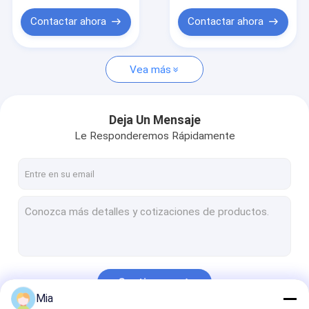
Metro de poder actual del voltaje
Temperatura de
Operación de -40 °F a
Contactar ahora
Contactar ahora
140 °F Montable en
Campo en Cualquier
Orientación
Vea más
Deja Un Mensaje
Le Responderemos Rápidamente
Continuar
Mia