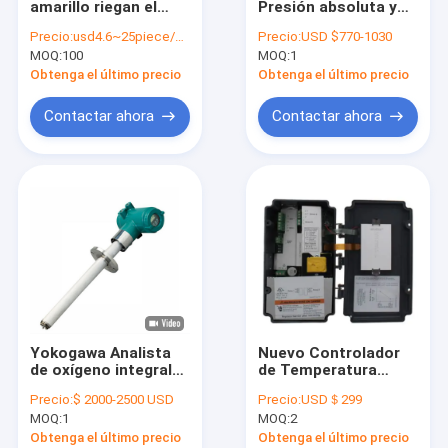
amarillo riegan el
Presión absoluta y
Interruptor llano del flotador
interruptor de flujo
manométrica
Precio:
usd4.6~25piece/pieces
Precio:
USD $770-1030
de la bomba bujía
Cerabar PMP71 para
MOQ:
Posicionador de la válvula neumática
100
MOQ:
1
métrica HFS-25
medición en gases,
78*65*130M M para
vapor o líquidos
Obtenga el último precio
Obtenga el último precio
el líquido
Sensor del transmisor de la temperatura
Contactar ahora
Contactar ahora
Hart Field Communicator
Válvula electromagnética
Válvulas de control
Metro de flujo de la alta exactitud
bomba de agua sumergible
Yokogawa Analista
Nuevo Controlador
Múltiple del transmisor de presión
de oxígeno integral
de Temperatura
ZR202 ZR22A,
Electrónico Original
Precio:
$ 2000-2500 USD
Precio:
USD＄299
ZR202A Asamblea de
T775B2016 con
Metro llano ultrasónico
MOQ:
1
MOQ:
2
calefacción ZR202A-
Alimentación de 24,
100-A-A
120 o 240 VCA y
Obtenga el último precio
Obtenga el último precio