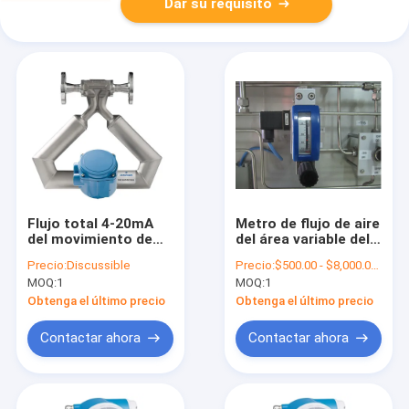
Dar su requisito
Flujo total 4-20mA
Metro de flujo de aire
del movimiento de
del área variable del
Emerson CMF050 del
metro de flujo de la
Precio:
Discussible
Precio:
$500.00 - $8,000.00/ Piece|1 Piece/Pieces(Min. Order)
metro micro de
alta exactitud de
MOQ:
1
MOQ:
1
Coriolis
Krohne IP66
Obtenga el último precio
Obtenga el último precio
Contactar ahora
Contactar ahora