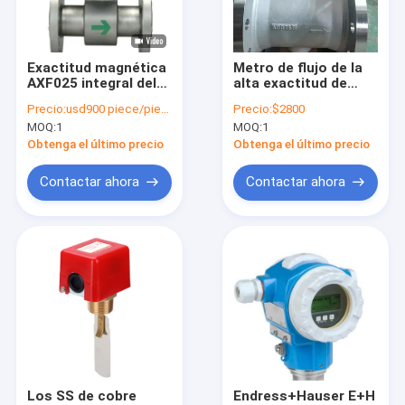
Viaje de la fábrica
Control de calidad
Exactitud magnética
Metro de flujo de la
AXF025 integral del
alta exactitud de
Éntrenos en contacto con
metro de flujo de
Petrolum CCC con el
Precio:
usd900 piece/pieces
Precio:
$2800
YOKOGAWA AXF
CIERVO del cable de
MOQ:
1
MOQ:
1
0,05%
DYC
Pida una cita
Obtenga el último precio
Obtenga el último precio
Contactar ahora
Contactar ahora
Indicador de presión diferenciada
indicador de presión digital
Indicador de presión de acero inoxidable
Transmisor de presión de la precisión
Regulador programable de la lógica
Los SS de cobre
Endress+Hauser E+H