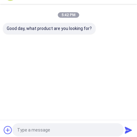
Nuestras Categorías
5:42 PM
Good day, what product are you looking for?
Indicador de presión
indicador de presión
Indicador de p
diferenciada
digital
de acero inoxi
Inicio
Mapa del
Contactar
Desktop
Sitio
Ahora
Site
Mapa del Sitio
Privacy Policy
Calidad
Indicador de presión diferenciada
Fábrica De
China.Copyright © 2026 Mengchuan Instrument Co,Ltd.. All Rights
Reserved.