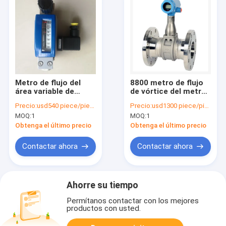
Metro de flujo del
8800 metro de flujo
área variable de
de vórtice del metro
Krohne Dk32 Dk34
de flujo de la alta
Precio:
usd540 piece/pieces
Precio:
usd1300 piece/pieces
HART High Accuracy
exactitud de la serie
MOQ:
1
MOQ:
1
Flow Meter
24V Rosemount
Obtenga el último precio
Obtenga el último precio
Contactar ahora
Contactar ahora
Ahorre su tiempo
Permítanos contactar con los mejores
productos con usted.