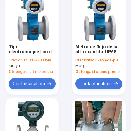
Tipo
Metro de flujo de la
electromágnetico del
alta exactitud IP68
metro de flujo de
10W Endress Hauser
Precio:
usd 300~2000piece/pieces
Precio:
usd150 piece/pieces
Endress Hauser 10W
DN15-DN300
MOQ:
1
MOQ:
1
50W Digitaces
Obtenga el último precio
Obtenga el último precio
Contactar ahora
Contactar ahora
Hogar
Productos
Sobre nosotros