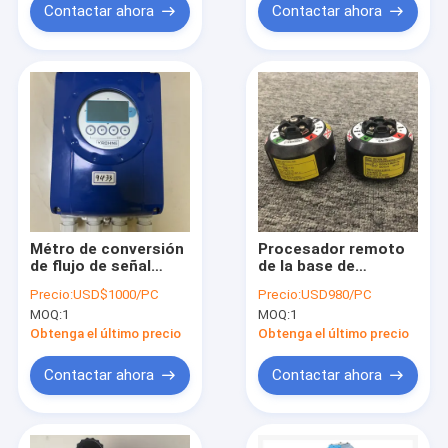
Contactar ahora
Contactar ahora
Métro de conversión
Procesador remoto
de flujo de señal
de la base de
electromagnética
Emerson Micro
Precio:
USD$1000/PC
Precio:
USD980/PC
IFC050W IFC100W
Motion Type 700
MOQ:
1
MOQ:
1
para el flujómetro de
la masa de Coriolis
Obtenga el último precio
Obtenga el último precio
Contactar ahora
Contactar ahora