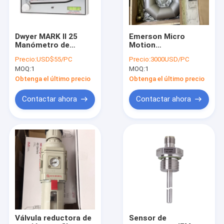
Dwyer MARK II 25
Emerson Micro
Manómetro de
Motion
montaje de pared
CMF300M355NRAAEZZZ
Precio:
USD$55/PC
Precio:
3000USD/PC
lleno de líquido 0-3
CMF300 Flujo de
MOQ:
1
MOQ:
1
"w.c., Dwyer de
masa Emerson
calibre rojo
medidor de flujo
Obtenga el último precio
Obtenga el último precio
Manómetro de
coriolis cmf 300
plástico moldeado
Contactar ahora
Contactar ahora
Hogar
Productos
Sobre nosotros
Válvula reductora de
Sensor de