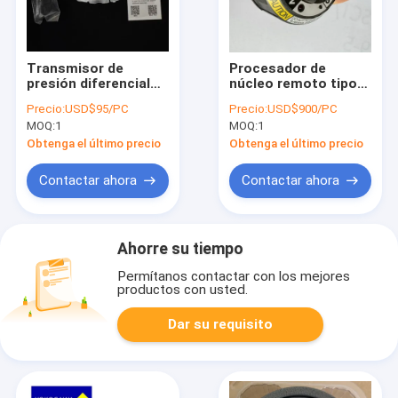
Transmisor de
Procesador de
presión diferencial
núcleo remoto tipo
Dwyer MSX-S12-PA
700 de Emerson
Precio:
USD$95/PC
Precio:
USD$900/PC
MSX-S13-PA
Micro para el sensor
MOQ:
1
MOQ:
1
de flujo Micro Motion
CMF025
Obtenga el último precio
Obtenga el último precio
Contactar ahora
Contactar ahora
Ahorre su tiempo
Permítanos contactar con los mejores
productos con usted.
Dar su requisito