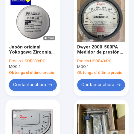
Japón original
Dwyer 2000-500PA
Yokogawa Zirconia
Medidor de presión
Cell E7042UD Para el
diferencial
Precio:
USD$880/PC
Precio:
USD$40/PC
analizador de
magnéhelico 0-500pa
MOQ:
1
MOQ:
1
oxígeno de zirconia
0-750pa 0-1000pa
ZR22G En stock
Obtenga el último precio
Obtenga el último precio
Contactar ahora
Contactar ahora