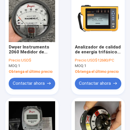
Dwyer Instruments
Analizador de calidad
2060 Medidor de
de energía trifásico
presión diferencial,
Fluke 1777 con
Precio:
USD$
Precio:
USD$12680/PC
0-60 en H20, 2% Acc,
seguridad de 1000 V
MOQ:
1
MOQ:
1
serie Magnéhélica
CAT III/600 V CAT IV,
muestreo síncrono
Obtenga el último precio
Obtenga el último precio
de 24 bits y captura
de transitorios de 8
Contactar ahora
Contactar ahora
kV