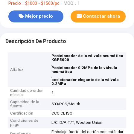
Precio：$1000 - $1560/pc
MOQ：1
Mejor precio
Contactar ahora
Descripción De Producto
Posicionador de la válvula neumática
KGP5000
,
Posicionador 0.2MPa de la válvula
Alta luz
neumática
,
posicionador elegante de la válvula
0.2MPa
Cantidad de orden
1
mínima
Capacidad de la
500/PCS/Mouth
fuente
Certificación
CCC CE ISO
Condiciones de
L/C, D/P, T/T, Western Union
pago
Embalaje fuerte del cartón con estándar
Detalles de