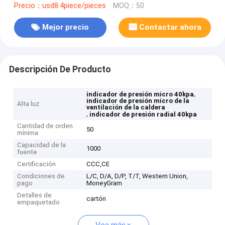
Precio：usd8.4piece/pieces
MOQ：50
Mejor precio
Contactar ahora
Descripción De Producto
,
indicador de presión micro 40kpa
indicador de presión micro de la
Alta luz
ventilación de la caldera
,
indicador de presión radial 40kpa
Cantidad de orden
50
mínima
Capacidad de la
1000
fuente
Certificación
CCC,CE
Condiciones de
L/C, D/A, D/P, T/T, Western Union,
pago
MoneyGram
Detalles de
cartón
empaquetado