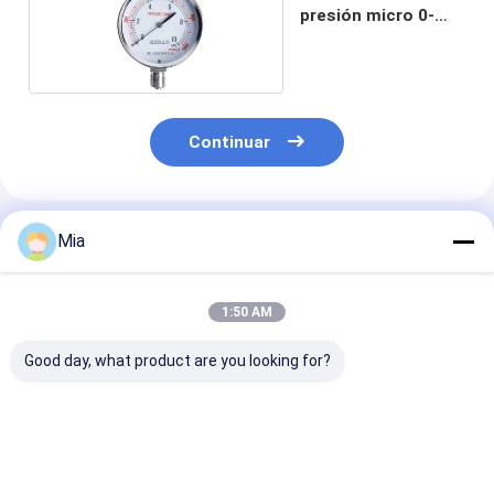
presión micro 0-
40kpa
Continuar
Productos Recomendados
Mia
1:50 AM
Good day, what product are you looking for?
METTLER TOLEDO
Material del estuche
El mismo día 
Celular de carga de
SUS 304 Drager X-
Nuevo CC-PUI
gran capacidad
am5000 Detector de
51454220-176