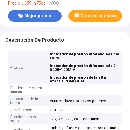
Precio：$55- $75pc
MOQ：1
Mejor precio
Contactar ahora
Descripción De Producto
Indicador de presión diferenciada del
ODM
,
Indicador de presión diferenciada 2-
Alta luz
5000-100M M
,
Indicador de presión de la alta
exactitud del ODM
Cantidad de orden
1
mínima
Capacidad de la
5000 pedazos/pedazos por mes
fuente
Certificación
CCC CE
Condiciones de
L/C, D/P, T/T, Western Union
pago
Embalaje fuerte del cartón con estándar
Detalles de