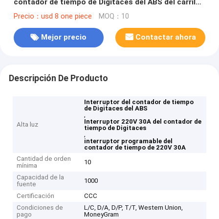
contador de tiempo de Digitaces del ABS del carril
de la ventaja
Precio：usd 8 one piece
MOQ：10
Mejor precio
Contactar ahora
Descripción De Producto
Interruptor del contador de tiempo
de Digitaces del ABS
,
Interruptor 220V 30A del contador de
Alta luz
tiempo de Digitaces
,
interruptor programable del
contador de tiempo de 220V 30A
Cantidad de orden
10
mínima
Capacidad de la
1000
fuente
Certificación
CCC
Condiciones de
L/C, D/A, D/P, T/T, Western Union,
pago
MoneyGram