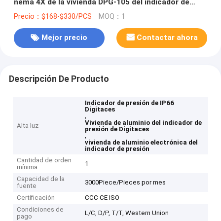
nema 4X de la vivienda DPG-105 del indicador de
presión de IP66 Digitaces
Precio：$168-$330/PCS
MOQ：1
Mejor precio
Contactar ahora
Descripción De Producto
Indicador de presión de IP66
Digitaces
,
Vivienda de aluminio del indicador de
Alta luz
presión de Digitaces
,
vivienda de aluminio electrónica del
indicador de presión
Cantidad de orden
1
mínima
Capacidad de la
3000Piece/Pieces por mes
fuente
Certificación
CCC CE ISO
Condiciones de
L/C, D/P, T/T, Western Union
pago