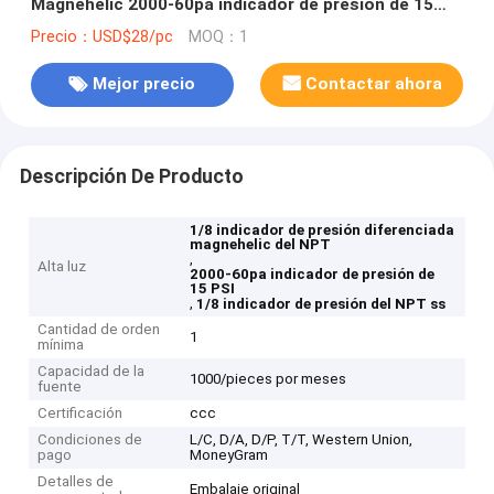
Magnehelic 2000-60pa indicador de presión de 15
PSI
Precio：USD$28/pc
MOQ：1
Mejor precio
Contactar ahora
Descripción De Producto
1/8 indicador de presión diferenciada
magnehelic del NPT
,
Alta luz
2000-60pa indicador de presión de
15 PSI
,
1/8 indicador de presión del NPT ss
Cantidad de orden
1
mínima
Capacidad de la
1000/pieces por meses
fuente
Certificación
ccc
Condiciones de
L/C, D/A, D/P, T/T, Western Union,
pago
MoneyGram
Detalles de
Embalaje original