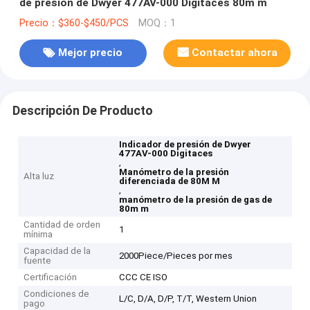
de presión de Dwyer 477AV-000 Digitaces 80m m
Precio：$360-$450/PCS
MOQ：1
Mejor precio
Contactar ahora
Descripción De Producto
Indicador de presión de Dwyer
477AV-000 Digitaces
,
Manómetro de la presión
Alta luz
diferenciada de 80M M
,
manómetro de la presión de gas de
80m m
Cantidad de orden
1
mínima
Capacidad de la
2000Piece/Pieces por mes
fuente
Certificación
CCC CE ISO
Condiciones de
L/C, D/A, D/P, T/T, Western Union
pago