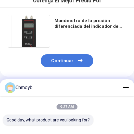
Obtenga El Mejor Precio Por
Manómetro de la presión
diferenciada del indicador de
presión de Dwyer 477AV-000
Digitaces 80m m
Continuar
Productos Recomendados
Chmcyb
9:27 AM
Good day, what product are you looking for?