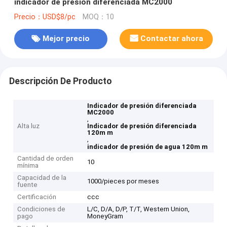
indicador de presión diferenciada MC2000
Precio：USD$8/pc
MOQ：10
Mejor precio
Contactar ahora
Descripción De Producto
Indicador de presión diferenciada
MC2000
,
Alta luz
Indicador de presión diferenciada
120m m
,
indicador de presión de agua 120m m
Cantidad de orden
10
mínima
Capacidad de la
1000/pieces por meses
fuente
Certificación
ccc
Condiciones de
L/C, D/A, D/P, T/T, Western Union,
pago
MoneyGram