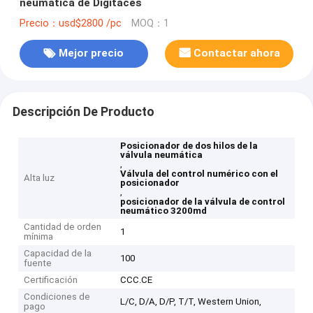
neumática de Digitaces
Precio：usd$2800 /pc
MOQ：1
Mejor precio
Contactar ahora
Descripción De Producto
Posicionador de dos hilos de la
válvula neumática
,
Válvula del control numérico con el
Alta luz
posicionador
,
posicionador de la válvula de control
neumático 3200md
Cantidad de orden
1
mínima
Capacidad de la
100
fuente
Certificación
CCC.CE
Condiciones de
L/C, D/A, D/P, T/T, Western Union,
pago