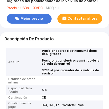
Digitaces del posicionador de la válvula de control
Precio：USD$1100/PC
MOQ：1
Mejor precio
Contactar ahora
Descripción De Producto
Posicionadores electroneumáticos
de Digitaces
,
Posicionador electroneumático de la
Alta luz
válvula de control
,
3730-4 posicionador de la válvula de
control
Cantidad de orden
1
mínima
Capacidad de la
500
fuente
Certificación
CE
Condiciones de
D/A, D/P, T/T, Western Union,
pago