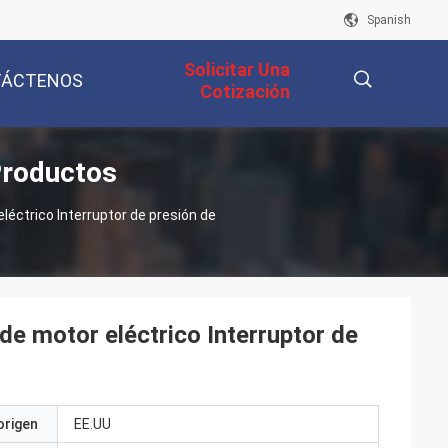
Spanish
Solicitar Una
TÁCTENOS
Cotización
Productos
描
éctrico Interruptor de presión de
述
 motor eléctrico Interruptor de
origen
EE.UU