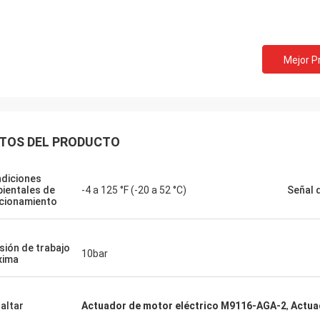
Mejor P
TOS DEL PRODUCTO
diciones
ientales de
-4 a 125 °F (-20 a 52 °C)
Señal 
cionamiento
sión de trabajo
10bar
xima
altar
Actuador de motor eléctrico M9116-AGA-2
,
Actua