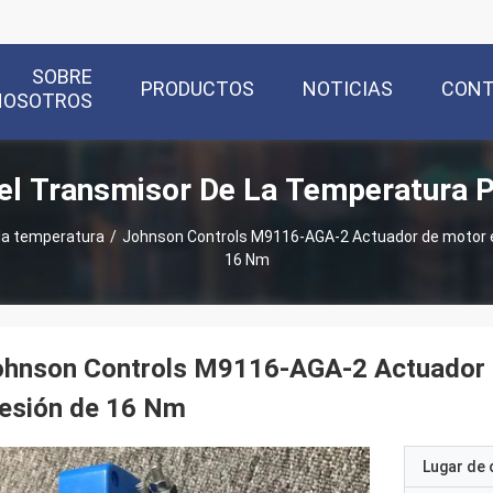
SOBRE
PRODUCTOS
NOTICIAS
CON
NOSOTROS
el Transmisor De La Temperatura 
 la temperatura
/
Johnson Controls M9116-AGA-2 Actuador de motor el
16 Nm
hnson Controls M9116-AGA-2 Actuador de
resión de 16 Nm
Lugar de 