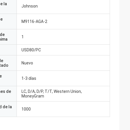
e la
Johnson
de
M9116-AGA-2
 de
1
nima
USD80/PC
de
Nuevo
tado
e
1-3 días
nes de
LC, D/A, D/P, T/T, Western Union,
MoneyGram
 de la
1000