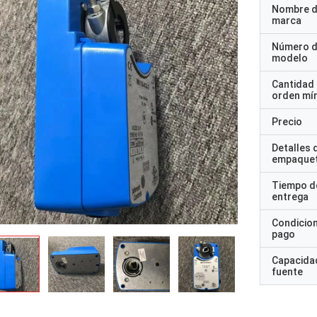
Nombre d
marca
Número 
modelo
Cantidad
orden mí
Precio
Detalles 
empaque
Tiempo d
entrega
Condicio
pago
Capacidad
fuente