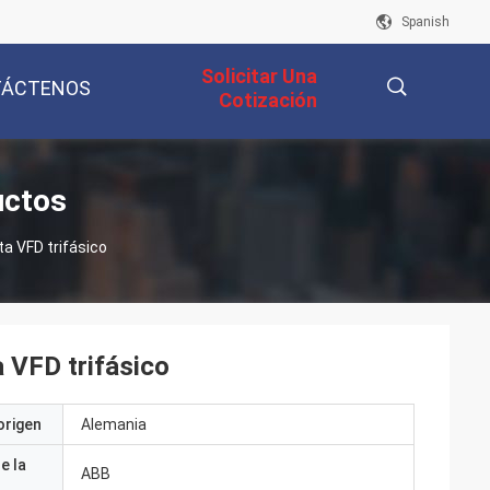
Spanish
Solicitar Una
TÁCTENOS
Cotización
描
uctos
a VFD trifásico
述
 VFD trifásico
origen
Alemania
e la
ABB