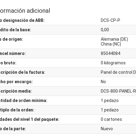
formación adicional
o designación de ABB:
DCS-CP-P
dito de la base:
0,00
s de origen:
Alemania (DE)
China (NC)
ncel número:
85044084
o bruto:
0
kilogramos
cripción de la factura:
Panel de control
ho por encargo:
No
cripción media:
DCS-800-PANEL-R
tidad de orden mínima:
1 pedazo
tiplo de la orden:
1 pedazo
dades del nivel 1 del paquete:
0 cartones
o de la parte:
Nuevo