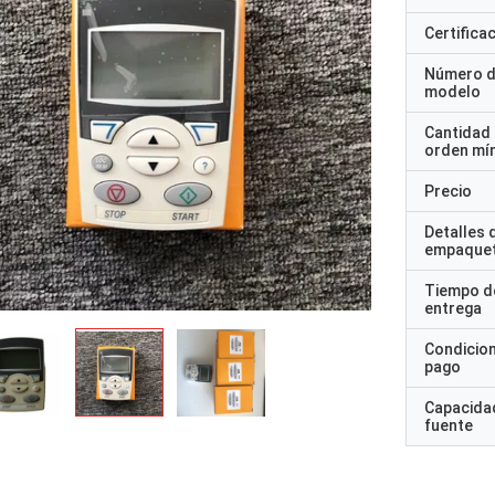
Certifica
Número 
modelo
Cantidad
orden mí
Precio
Detalles 
empaque
Tiempo d
entrega
Condicio
pago
Capacidad
fuente