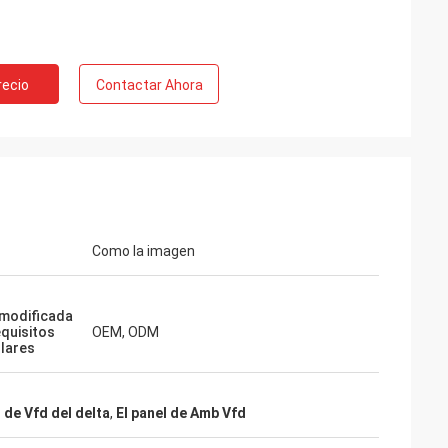
recio
Contactar Ahora
Como la imagen
modificada
equisitos
OEM, ODM
ulares
 de Vfd del delta
,
El panel de Amb Vfd