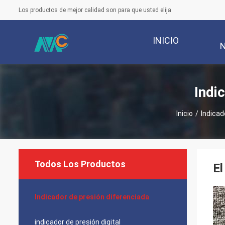
Los productos de mejor calidad son para que usted elija
INICIO
Indi
Inicio
/
Indicad
Todos Los Productos
El
Indicador de presión diferenciada
indicador de presión digital