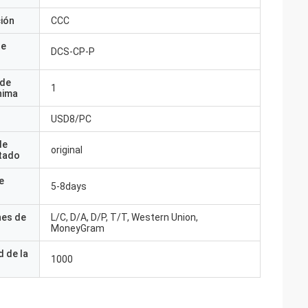
ción
CCC
de
DCS-CP-P
 de
1
nima
USD8/PC
de
original
tado
e
5-8days
nes de
L/C, D/A, D/P, T/T, Western Union,
MoneyGram
 de la
1000