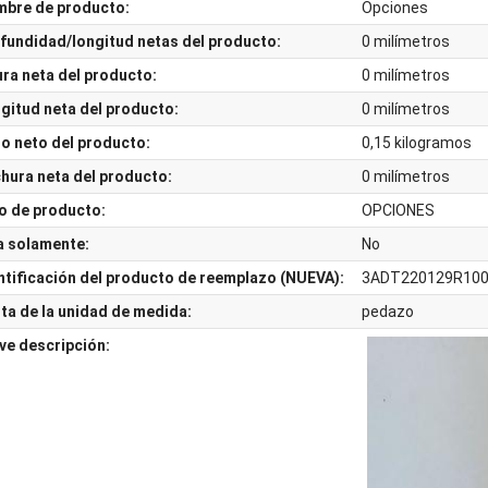
bre de producto:
Opciones
fundidad/longitud netas del producto:
0
milímetros
ura neta del producto:
0
milímetros
gitud neta del producto:
0 milímetros
o neto del producto:
0,15
kilogramos
hura neta del producto:
0
milímetros
o de producto:
OPCIONES
a solamente:
No
ntificación del producto de reemplazo (NUEVA):
3ADT220129R10
ta de la unidad de medida:
pedazo
ve descripción: