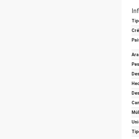
In
Tip
Cré
Paí
Ara
Pes
Des
Hec
Des
Can
Múl
Uni
Tip