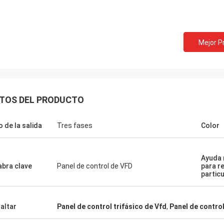
Mejor P
TOS DEL PRODUCTO
o de la salida
Tres fases
Color
Ayuda 
abra clave
Panel de control de VFD
para r
partic
altar
Panel de control trifásico de Vfd
,
Panel de control